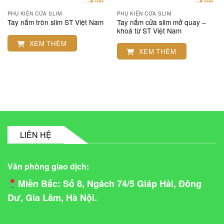
PHỤ KIỆN CỬA SLIM
PHỤ KIỆN CỬA SLIM
Tay nắm cửa slim mở quay –
Tay nắm tròn slim ST Việt Nam
khoá từ ST Việt Nam
XEM THÊM
XEM THÊM
LIÊN HỆ
Văn phòng giao dịch:
Miền Bắc
: Số 8, Ngách 74/5 Giáp Hải, Đông
Dư, Gia Lâm, Hà Nội.