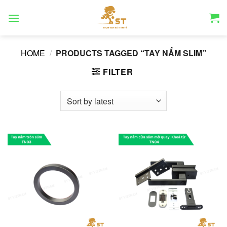
Chuyển
đến
nội
dung
HOME
/
PRODUCTS TAGGED “TAY NẮM SLIM”
FILTER