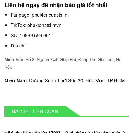
Liên hệ ngay để nhận báo giá tốt nhất
Fanpage:
phukiencuastslim
TikTok:
phụkienstslimvn
SĐT: 0969.559.001
Địa chỉ:
: Số 8, Ngách 74/5 Giáp Hải, Đông Dư, Gia Lâm, Hà
Miền Bắc
Nội.
Miền Nam
: Đường Xuân Thới Sơn 30, Hóc Môn, TP.HCM.
BÀI VIẾT LIÊN QUAN
# Bộ phụ kiện cửa lùa ST003 – Giải pháp cửa lùa giảm chấn 2