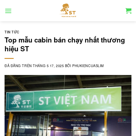
Chuyển
đến
nội
dung
TIN TỨC
Top mẫu cabin bán chạy nhất thương
hiệu ST
ĐÃ ĐĂNG TRÊN
THÁNG 5 17, 2025
BỞI
PHUKIENCUASLIM