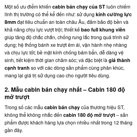
Một số ưu điểm khiến
cabin bán chạy của ST
luôn chiếm
lĩnh thị trường có thể kể đến như: sử dụng
kính cường lực
8mm
đạt tiêu chuẩn an toàn châu Âu, đảm bảo độ bền và
khả năng chịu lực vượt trội; thiết kế
bao full khung viền
giúp tăng độ chắc chắn, chống rung lắc trong quá trình sử
dụng; hệ thống bánh xe trượt êm ái, vận hành nhẹ nhàng
và chịu lực tốt; bề mặt kính chống bám bẩn, dễ dàng vệ
sinh, tiết kiệm thời gian chăm sóc; và đặc biệt là
giá thành
cạnh tranh
so với các dòng sản phẩm cùng phân khúc,
mang lại giá trị sử dụng cao cho người tiêu dùng.
2. Mẫu cabin bán chạy nhất – Cabin 180 độ
mở trượt
Trong số các mẫu
cabin bán chạy
của thương hiệu ST,
không thể không nhắc đến
cabin 180 độ mở trượt
– sản
phẩm được khách hàng lựa chọn nhiều nhất trong 12 tháng
gần đây.